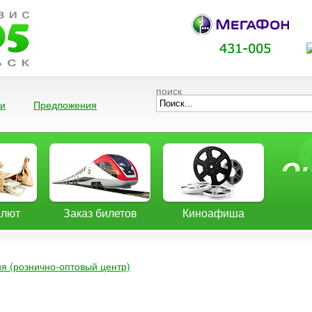
поиск
ии
Предложения
алют
Заказ билетов
Киноафиша
 (рознично-оптовый центр)