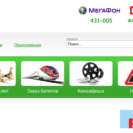
поиск
ии
Предложения
алют
Заказ билетов
Киноафиша
Н