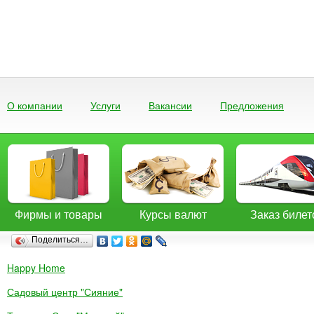
О компании
Услуги
Вакансии
Предложения
Фирмы и товары
Курсы валют
Заказ билет
Поделиться…
Happy Home
Садовый центр "Сияние"