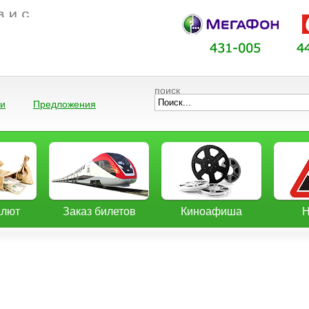
поиск
ии
Предложения
алют
Заказ билетов
Киноафиша
Н