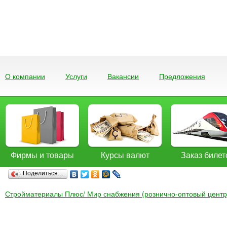
О компании
Услуги
Вакансии
Предложения
Фирмы и товары
Курсы валют
Заказ билет
Поделиться…
Стройматериалы Плюс/ Мир снабжения (рознично-оптовый центр