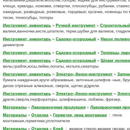
клещи, кувалды, ножовки, отвертки, плоскогубцы, рубанки, стаме
накидные, разводные, рожковые, торцевые; кусачки, ножницы по 
тиски, тонкогубцы, топоры
Инструмент, инвентарь
»
Ручной инструмент
»
Строительный
валики,ванночки,кисти,шпатели, терки,шубки для валиков, гладил
Инструмент, инвентарь
»
Садово-огородный
»
Насос полив
диаметров
Инструмент, инвентарь
»
Садово-огородный
»
Теплицы, пар
Инструмент, инвентарь
»
Садово-огородный
»
Шланг полив
вилы,грабли,косы,лейки,лопаты, мотыги,секаторы
Инструмент, инвентарь
»
Электро-,бензо-инструмент
»
Запча
бумага наждачная,круги абразивные, заточные,шлифов -ные, бру
диски отрезные алмазные, сверла, щетки д/дрели.
Инструмент, инвентарь
»
Электро-,бензо-инструмент
»
Элект
дрели,сверла,перфораторы, шлифмашина, лобзики, фрезер.
Материалы
»
Лакокрасочная продукция
»
Лакокрасочная пр
Материалы
»
Отделка
»
Герметик, пена монтажная
:
пена
монтажная,герметики,уплотнители
Материалы
»
Отделка
»
Клей
:
жидкое стекло,жидкие гвозди, 