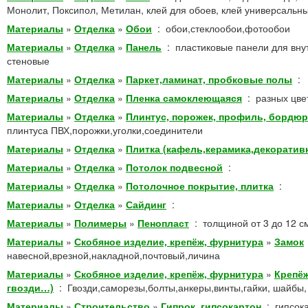
Монолит, Поксипол, Метилан, клей для обоев, клей универсальны
Материалы
»
Отделка
»
Обои
:
обои,стеклообои,фотообои
Материалы
»
Отделка
»
Панель
:
пластиковые панели для вну
стеновые
Материалы
»
Отделка
»
Паркет,ламинат, пробковые полы
:
Материалы
»
Отделка
»
Пленка самоклеющаяся
:
разных цве
Материалы
»
Отделка
»
Плинтус, порожек, профиль, бордюр
плинтуса ПВХ,порожки,уголки,соединители
Материалы
»
Отделка
»
Плитка (кафель,керамика,декоратив
Материалы
»
Отделка
»
Потолок подвесной
:
Материалы
»
Отделка
»
Потолочное покрытие, плитка
:
Материалы
»
Отделка
»
Сайдинг
:
Материалы
»
Полимеры
»
Пенопласт
:
толщиной от 3 до 12 с
Материалы
»
Скобяное изделие, крепёж, фурнитура
»
Замок
навесной,врезной,накладной,почтовый,личина
Материалы
»
Скобяное изделие, крепёж, фурнитура
»
Крепёж
гвозди…)
:
Гвозди,саморезы,болты,анкеры,винты,гайки, шайбы,
Материалы
»
Строительство
»
Гипрок, гипсокартон
:
гипсок