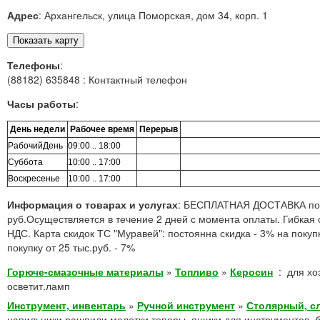
Адрес
: Архангельск, улица Поморская, дом 34, корп. 1
Телефоны
:
(88182) 635848 : Контактный телефон
Часы работы
:
День недели
Рабочее время
Перерыв
РабочийДень
09:00 .. 18:00
Суббота
10:00 .. 17:00
Воскресенье
10:00 .. 17:00
Информация о товарах и услугах
: БЕСПЛАТНАЯ ДОСТАВКА по г
руб.Осуществляется в течение 2 дней с момента оплаты. Гибкая 
НДС. Карта скидок ТС "Муравей": постоянна скидка - 3% на покупк
покупку от 25 тыс.руб. - 7%
Горюче-смазочные материалы
»
Топливо
»
Керосин
:
для хо
осветит.ламп
Инструмент, инвентарь
»
Ручной инструмент
»
Столярный, с
напильники,рашпили,молотки,топоры, ящики для инструментов, б