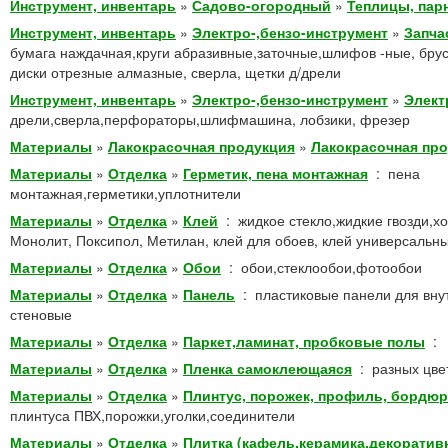
Инструмент, инвентарь
»
Садово-огородный
»
Теплицы, пар
Инструмент, инвентарь
»
Электро-,бензо-инструмент
»
Запча
бумага наждачная,круги абразивные,заточные,шлифов -ные, брус
диски отрезные алмазные, сверла, щетки д/дрели
Инструмент, инвентарь
»
Электро-,бензо-инструмент
»
Элект
дрели,сверла,перфораторы,шлифмашина, лобзики, фрезер
Материалы
»
Лакокрасочная продукция
»
Лакокрасочная пр
Материалы
»
Отделка
»
Герметик, пена монтажная
:
пена
монтажная,герметики,уплотнители
Материалы
»
Отделка
»
Клей
:
жидкое стекло,жидкие гвозди,х
Монолит, Поксипол, Метилан, клей для обоев, клей универсальн
Материалы
»
Отделка
»
Обои
:
обои,стеклообои,фотообои
Материалы
»
Отделка
»
Панель
:
пластиковые панели для вну
стеновые
Материалы
»
Отделка
»
Паркет,ламинат, пробковые полы
:
Материалы
»
Отделка
»
Пленка самоклеющаяся
:
разных цве
Материалы
»
Отделка
»
Плинтус, порожек, профиль, бордюр
плинтуса ПВХ,порожки,уголки,соединители
Материалы
»
Отделка
»
Плитка (кафель,керамика,декоратив