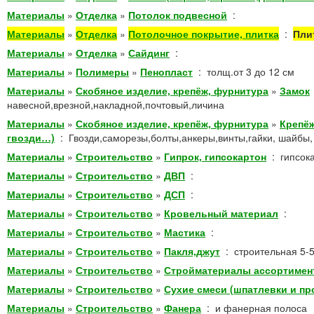
Материалы
»
Отделка
»
Потолок подвесной
:
Материалы
»
Отделка
»
Потолочное покрытие, плитка
:
Пли
Материалы
»
Отделка
»
Сайдинг
:
Материалы
»
Полимеры
»
Пенопласт
:
толщ.от 3 до 12 см
Материалы
»
Скобяное изделие, крепёж, фурнитура
»
Замок
навесной,врезной,накладной,почтовый,личина
Материалы
»
Скобяное изделие, крепёж, фурнитура
»
Крепёж
гвозди…)
:
Гвозди,саморезы,болты,анкеры,винты,гайки, шайбы,
Материалы
»
Строительство
»
Гипрок, гипсокартон
:
гипсок
Материалы
»
Строительство
»
ДВП
:
Материалы
»
Строительство
»
ДСП
:
Материалы
»
Строительство
»
Кровельный материал
:
Материалы
»
Строительство
»
Мастика
:
Материалы
»
Строительство
»
Пакля,джут
:
строительная 5-5
Материалы
»
Строительство
»
Стройматериалы ассортимен
Материалы
»
Строительство
»
Сухие смеси (шпатлевки и пр
Материалы
»
Строительство
»
Фанера
:
и фанерная полоса