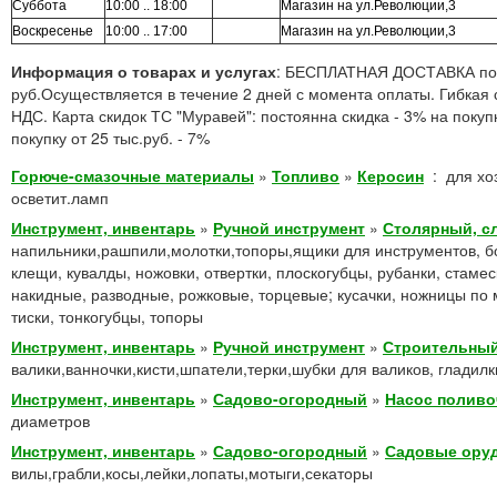
Суббота
10:00 .. 18:00
Магазин на ул.Революции,3
Воскресенье
10:00 .. 17:00
Магазин на ул.Революции,3
Информация о товарах и услугах
: БЕСПЛАТНАЯ ДОСТАВКА по г
руб.Осуществляется в течение 2 дней с момента оплаты. Гибкая 
НДС. Карта скидок ТС "Муравей": постоянна скидка - 3% на покупк
покупку от 25 тыс.руб. - 7%
Горюче-смазочные материалы
»
Топливо
»
Керосин
:
для хо
осветит.ламп
Инструмент, инвентарь
»
Ручной инструмент
»
Столярный, с
напильники,рашпили,молотки,топоры,ящики для инструментов, бо
клещи, кувалды, ножовки, отвертки, плоскогубцы, рубанки, стаме
накидные, разводные, рожковые, торцевые; кусачки, ножницы по 
тиски, тонкогубцы, топоры
Инструмент, инвентарь
»
Ручной инструмент
»
Строительный
валики,ванночки,кисти,шпатели,терки,шубки для валиков, гладилк
Инструмент, инвентарь
»
Садово-огородный
»
Насос полив
диаметров
Инструмент, инвентарь
»
Садово-огородный
»
Садовые ору
вилы,грабли,косы,лейки,лопаты,мотыги,секаторы