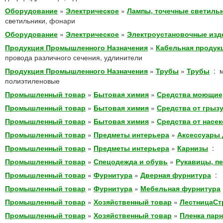
Оборудование
»
Электрическое
»
Лампы, точечные светиль
светильники, фонари
Оборудование
»
Электрическое
»
Электроустановочные изд
Продукция Промышленного Назначения
»
Кабельная продук
провода различного сечения, удлинители
Продукция Промышленного Назначения
»
Трубы
»
Трубы
:
полиэтиленовые
Промышленный товар
»
Бытовая химия
»
Средства моющие
Промышленный товар
»
Бытовая химия
»
Средства от грыз
Промышленный товар
»
Бытовая химия
»
Средства от насе
Промышленный товар
»
Предметы интерьера
»
Аксессуары 
Промышленный товар
»
Предметы интерьера
»
Карнизы
:
Промышленный товар
»
Спецодежда и обувь
»
Рукавицы, п
Промышленный товар
»
Фурнитура
»
Дверная фурнитура
:
Промышленный товар
»
Фурнитура
»
Мебельная фурнитура
Промышленный товар
»
Хозяйственный товар
»
ЛестницаСт
Промышленный товар
»
Хозяйственный товар
»
Пленка пар