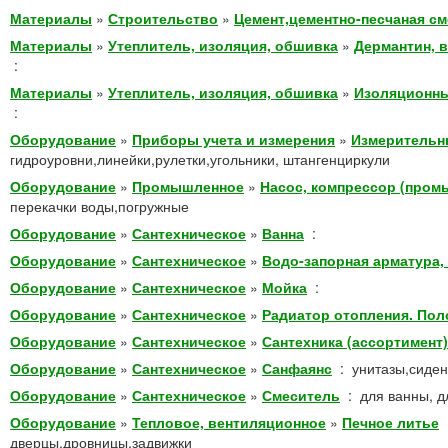
Материалы
»
Строительство
»
Цемент,цементно-песчаная с
Материалы
»
Утеплитель, изоляция, обшивка
»
Дермантин, в
:
Материалы
»
Утеплитель, изоляция, обшивка
»
Изоляционны
:
Оборудование
»
Приборы учета и измерения
»
Измерительн
гидроуровни,линейки,рулетки,угольники, штангенциркули
Оборудование
»
Промышленное
»
Насос, компрессор (про
перекачки воды,погружные
Оборудование
»
Сантехническое
»
Ванна
:
Оборудование
»
Сантехническое
»
Водо-запорная арматура
Оборудование
»
Сантехническое
»
Мойка
:
Оборудование
»
Сантехническое
»
Радиатор отопления. По
Оборудование
»
Сантехническое
»
Сантехника (ассортимент)
Оборудование
»
Сантехническое
»
Санфаянс
:
унитазы,сиден
Оборудование
»
Сантехническое
»
Смеситель
:
для ванны, д
Оборудование
»
Тепловое, вентиляционное
»
Печное литье
дверцы,дровницы,задвижки