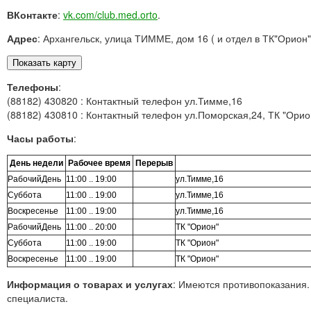
ВКонтакте
:
vk.com/club.med.orto
.
Адрес
: Архангельск, улица ТИММЕ, дом 16 ( и отдел в ТК"Орион"
Телефоны
:
(88182) 430820 : Контактный телефон ул.Тимме,16
(88182) 430810 : Контактный телефон ул.Поморская,24, ТК "Орио
Часы работы
:
День недели
Рабочее время
Перерыв
РабочийДень
11:00 .. 19:00
ул.Тимме,16
Суббота
11:00 .. 19:00
ул.Тимме,16
Воскресенье
11:00 .. 19:00
ул.Тимме,16
РабочийДень
11:00 .. 20:00
ТК "Орион"
Суббота
11:00 .. 19:00
ТК "Орион"
Воскресенье
11:00 .. 19:00
ТК "Орион"
Информация о товарах и услугах
: Имеются противопоказания.
специалиста.