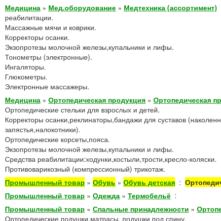
Медицина
»
Мед.оборудование
»
Медтехника (ассортимент)
реабилитации.
Массажные мячи и коврики.
Корректоры осанки.
Экзопротезы молочной железы,купальники и лифы.
Тонометры (электронные).
Ингаляторы.
Глюкометры.
Электронные массажеры.
Медицина
»
Ортопедическая продукция
»
Ортопедическая п
Ортопедические стельки для взрослых и детей.
Корректоры осанки,реклинаторы,бандажи для суставов (наколен
запястья,налокотники).
Ортопедические корсеты,пояса.
Экзопротезы молочной железы,купальники и лифы.
Средства реабилитации:ходунки,костыли,трости,кресло-коляски.
Противоварикозный (компрессионный) трикотаж.
Промышленный товар
»
Обувь
»
Обувь детская
:
Ортопедич
Промышленный товар
»
Одежда
»
Термобельё
:
Промышленный товар
»
Спальные принадлежности
»
Ортоп
Ортопедические подушки,матрасы, подушки под спину.