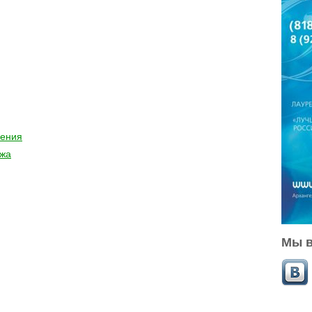
чения
ажа
Мы в