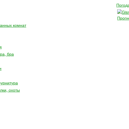
Погода
Прогн
ванных комнат
я
ра, бра
и
фурнитура
лки, охоты