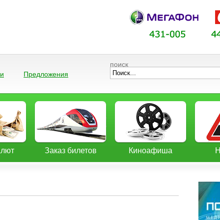
поиск
ии
Предложения
алют
Заказ билетов
Киноафиша
Н